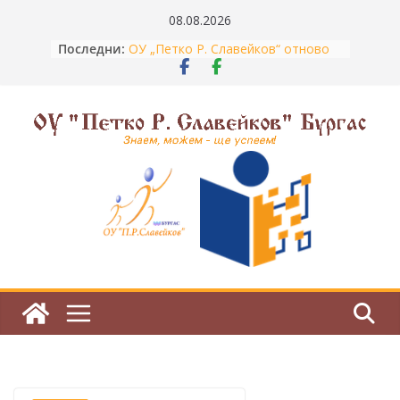
Skip
08.08.2026
to
Последни:
ОУ „Петко Р. Славейков“ отново
content
затвърди мястото си сред най-
елитните училища в Бургас
Незабравими летни дни в Боровец
С „Перото на Вазов“ към нов
национален успех
З
Отлично представяне на НВО 7.
н
клас
Участие в изложба
а
е
м
,
м
о
ж
е
м