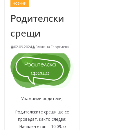
НОВИНИ
–
щ
Родителски
е
срещи
у
с
п
02.09.2024
Златина Георгиева
е
е
м
!
Уважаеми родители,
Родителските срещи ще се
проведат, както следва:
– Начален етап – 10.09. от