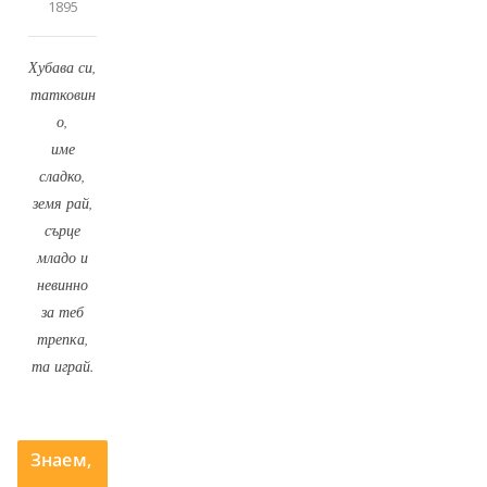
1895
Хубава си,
татковин
о,
име
сладко,
земя рай,
сърце
младо и
невинно
за теб
трепка,
та играй.
Знаем,