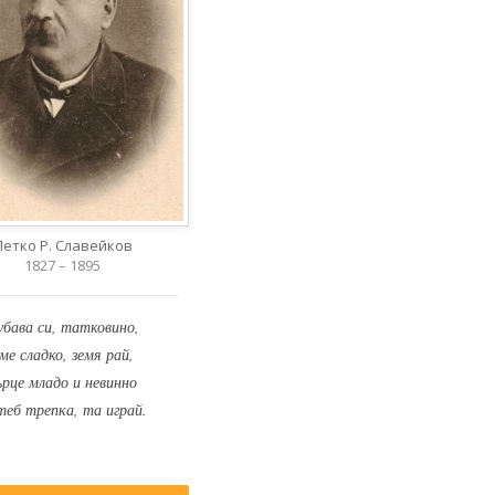
Петко Р. Славейков
1827 – 1895
убава си, татковино,
ме сладко, земя рай,
ърце младо и невинно
теб трепка, та играй.