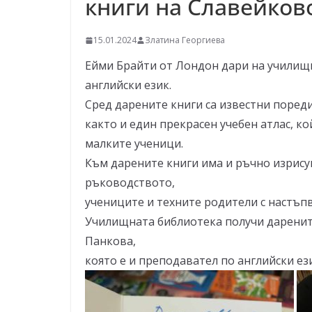
книги на Славейков
–
щ
15.01.2024
Златина Георгиева
е
у
Ейми Брайти от Лондон дари на училищн
с
английски език.
п
Сред дарените книги са известни пореди
е
както и един прекрасен учебен атлас, к
е
малките ученици.
м
Към дарените книги има и ръчно изрису
!
ръководството,
учениците и техните родители с настъп
Училищната библиотека получи даренит
Панкова,
която е и преподавател по английски ез