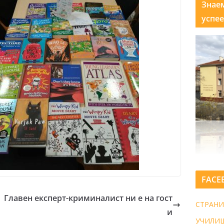
Знае
успее
FACE
Главен експерт-криминалист ни е на гост
СТРАНИ
и
УЧИЛИ