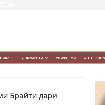
тново
най-
Боровец
ов
ВО 7.
ЕНИКА
ДОКУМЕНТИ
УНИФОРМИ
ФОТОГАЛЕР
ми Брайти дари