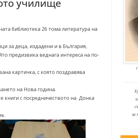
ото училище
ата библиотека 26 тома литература на
ци за деца, издадени и в България,
ойто предизвика веднага интереса на по-
вана картичка, с която поздравява
ването на Нова година.
Х
е книги с посредничеството на Донка
и
с
за 
ик.