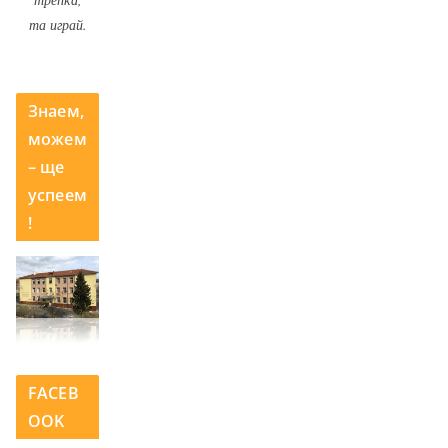
та играй.
Знаем,
можем
– ще
успеем
!
FACEB
OOK