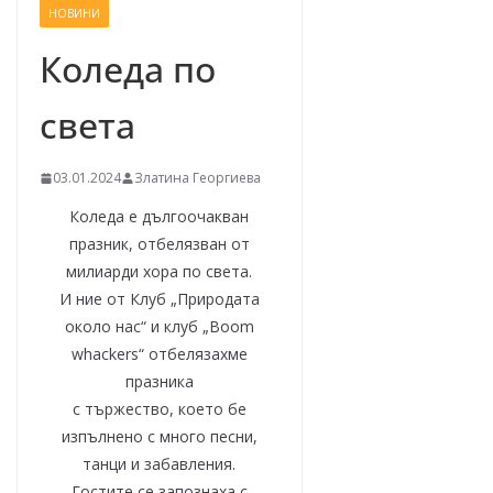
НОВИНИ
–
щ
Коледа по
е
света
у
с
п
03.01.2024
Златина Георгиева
е
Коледа е дългоочакван
е
празник, отбелязван от
м
милиарди хора по света.
!
И ние от Клуб „Природата
около нас“ и клуб „Boom
whackers“ отбелязахме
празника
с тържество, което бе
изпълнено с много песни,
танци и забавления.
Гостите се запознаха с