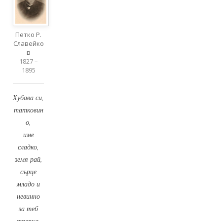
Петко Р.
Славейко
в
1827 –
1895
Хубава си,
татковин
о,
име
сладко,
земя рай,
сърце
младо и
невинно
за теб
трепка,