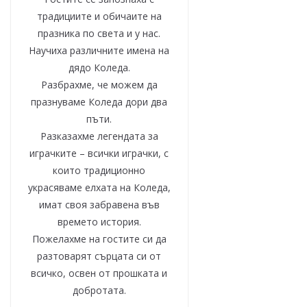
традициите и обичаите на
празника по света и у нас.
Научиха различните имена на
дядо Коледа.
Разбрахме, че можем да
празнуваме Коледа дори два
пъти.
Разказахме легендата за
играчките – всички играчки, с
които традиционно
украсяваме елхата на Коледа,
имат своя забравена във
времето история.
Пожелахме на гостите си да
разтоварят сърцата си от
всичко, освен от прошката и
добротата.