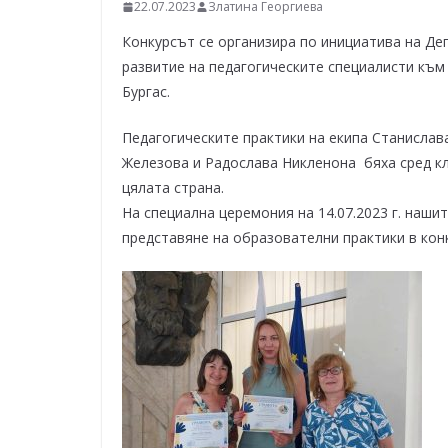
–
22.07.2023
Златина Георгиева
щ
Конкурсът се организира по инициатива на Д
е
развитие на педагогическите специалисти към 
у
Бургас.
с
Педагогическите практики на екипа Станислав
п
Железова и Радослава Никленона бяха сред кл
е
цялата страна.
е
На специална церемония на 14.07.2023 г. наши
м
представяне на образователни практики в конк
!