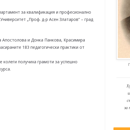
епартамент за квалификация и професионално
Университет „Проф. д-р Асен Златаров“ – град
а Апостолова и Донка Панкова, Красимира
асираните 183 педагогически практики от
те колеги получиха грамоти за успешно
урса.
Х
и
с
за 