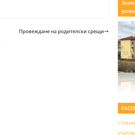
Знае
успее
Провеждане на родителски срещи
ф
FACE
СТРАНИ
УЧИЛИ