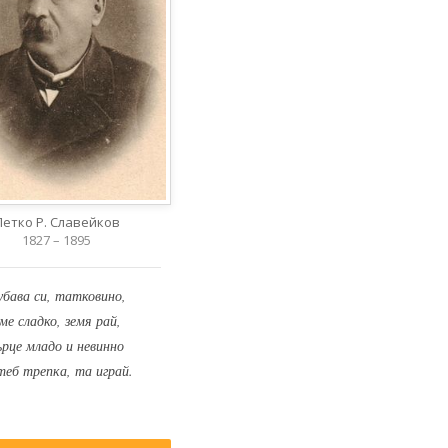
Петко Р. Славейков
1827 – 1895
убава си, татковино,
ме сладко, земя рай,
ърце младо и невинно
теб трепка, та играй.