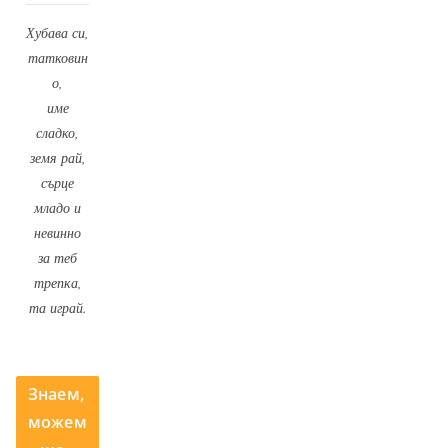
Хубава си,
татковин
о,
име
сладко,
земя рай,
сърце
младо и
невинно
за теб
трепка,
та играй.
Знаем,
можем