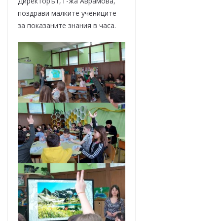
Директорът, г-жа Аврамова,
поздрави малките учениците
за показаните знания в часа.