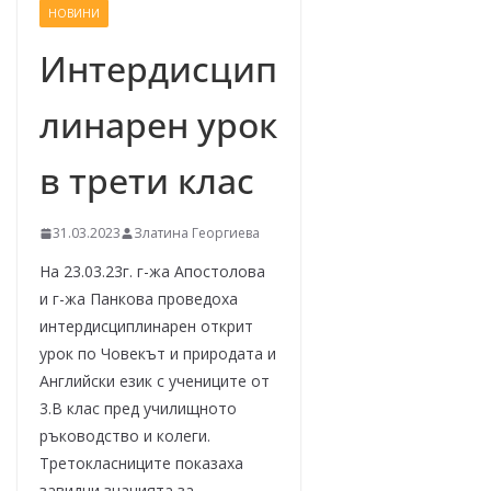
НОВИНИ
–
щ
Интердисцип
е
линарен урок
у
с
в трети клас
п
е
31.03.2023
Златина Георгиева
е
м
На 23.03.23г. г-жа Апостолова
!
и г-жа Панкова проведоха
интердисциплинарен открит
урок по Човекът и природата и
Английски език с учениците от
3.В клас пред училищното
ръководство и колеги.
Третокласниците показаха
завидни знанията за