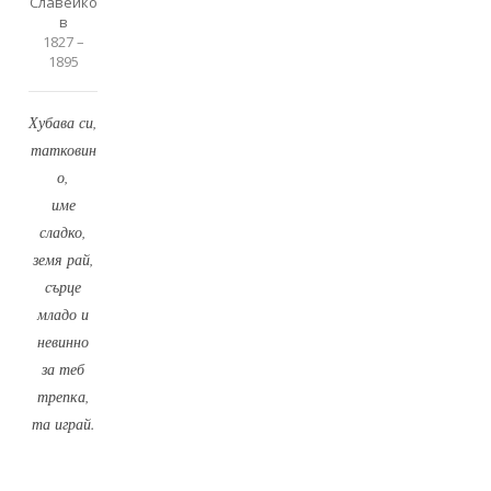
Славейко
в
1827 –
1895
Хубава си,
татковин
о,
име
сладко,
земя рай,
сърце
младо и
невинно
за теб
трепка,
та играй.