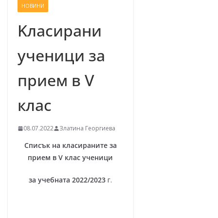
НОВИНИ
–
щ
Kласирани
е
ученици за
у
с
прием в V
п
е
клас
е
м
08.07.2022
Златина Георгиева
!
Списък на класираните за
прием в
V
клас ученици
за учебната 2022/2023
г.