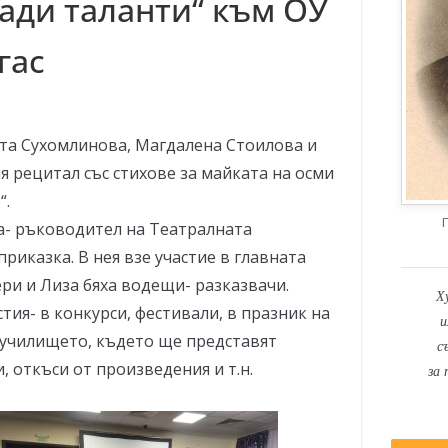
ади таланти“ към ОУ
гас
та Сухомлинова, Магдалена Стоилова и
 рецитал със стихове за майката на осми
“.
а- ръководител на Театралната
приказка. В нея взе участие в главната
ери и Лиза бяха водещи- разказвачи.
Х
тия- в конкурси, фестивали, в празник на
и
а училището, където ще представят
с
 откъси от произведения и т.н.
за 