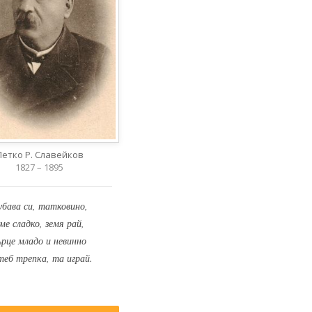
Петко Р. Славейков
1827 – 1895
убава си, татковино,
ме сладко, земя рай,
ърце младо и невинно
теб трепка, та играй.