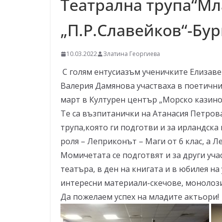
Театрална трупа“Мл
–
щ
„П.Р.Славейков“-Бур
е
у
10.03.2022
Златина Георгиева
с
С голям ентусиазъм ученичките Елизаве
п
Валерия Дамянова участваха в поетичния
е
март в Културен център „Морско казино
е
Те са възпитанички на Атанасия Петров
м
трупа,която ги подготви и за ирландска 
!
роля – Леприконът – Маги от 6 клас, а Л
Момичетата се подготвят и за други учас
театъра, в ден на книгата и в юбилея н
интересни материали-скечове, монолози,
Да пожелаем успех на младите актьори!