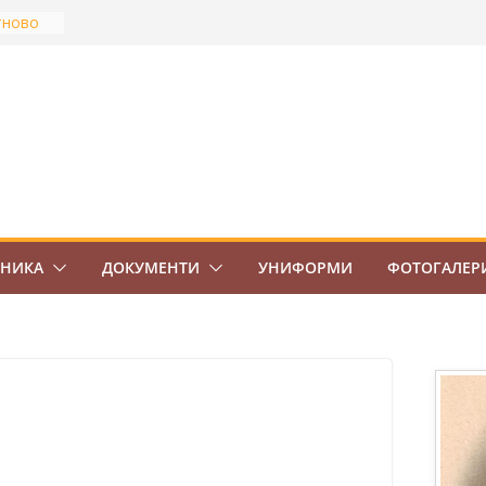
тново
най-
Боровец
ов
ВО 7.
ЕНИКА
ДОКУМЕНТИ
УНИФОРМИ
ФОТОГАЛЕР
!