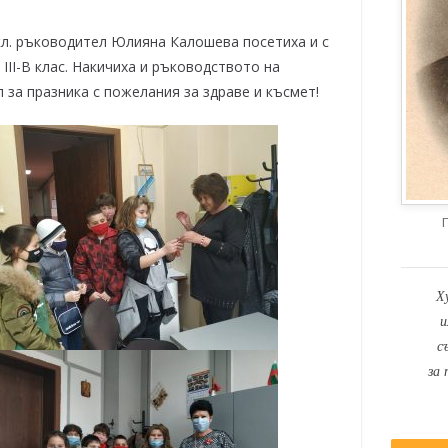
 кл. ръководител Юлияна Калошева посетиха и с
 III-В клас. Накичиха и ръководството на
 за празника с пожелания за здраве и късмет!
Х
и
с
за 