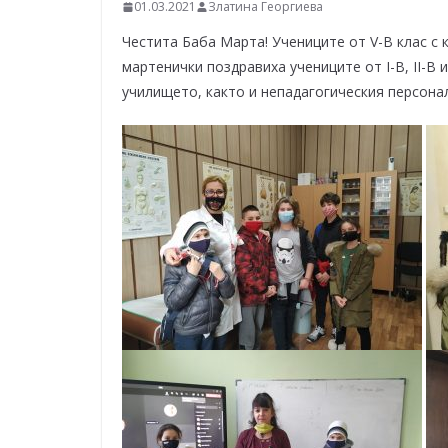
–
01.03.2021
Златина Георгиева
щ
Честита Баба Марта! Учениците от V-В клас с
е
мартенички поздравиха учениците от I-В, II-В и
у
училището, както и непадагогическия персонал
с
п
е
е
м
!