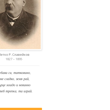
Петко Р. Славейков
1827 – 1895
убава си, татковино,
ме сладко, земя рай,
ърце младо и невинно
теб трепка, та играй.