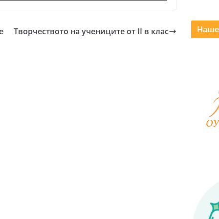
Наше
е
Творчеството на учениците от II в клас