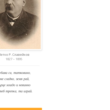
Петко Р. Славейков
1827 – 1895
убава си, татковино,
ме сладко, земя рай,
ърце младо и невинно
теб трепка, та играй.