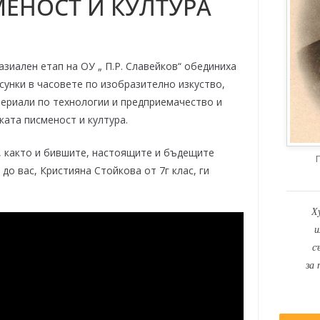
ЕНОСТ И КУЛТУРА
зиален етап на ОУ „ П.Р. Славейков“ обединиха
исунки в часовете по изобразително изкуство,
териали по технологии и предприемачество и
ката писменост и култура.
 както и бившите, настоящите и бъдещите
до вас, Кристияна Стойкова от 7г клас, ги
Х
и
с
за 