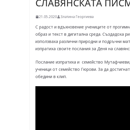
СЛАВЯНСКАТА ПИСМ
–
щ
21.05.2020
Златина Георгиева
е
у
С радост и вдъхновение учениците от прогимна
с
образ и текст в дигитална среда. Създадоха р
използваха различни природни и подръчни ма
п
изпратиха своите послания за Деня на славянс
е
е
Послание изпратиха и семейство Мутафчиеви,
м
ученици от семейство Гюрови. За да достигнат 
!
обедини в клип.