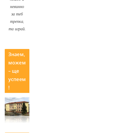
невинно
за теб
трепка,
та играй.
Знаем,
можем
– ще
успеем
!