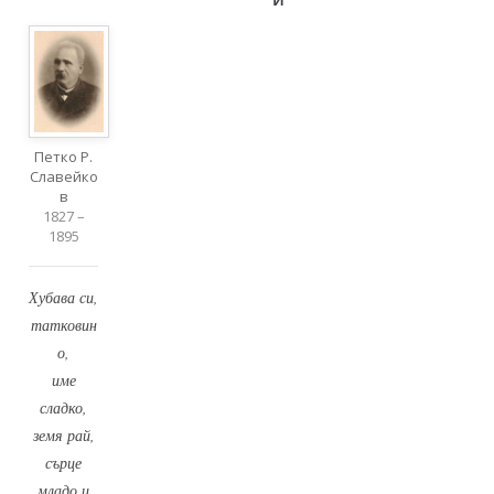
Петко Р.
Славейко
в
1827 –
1895
Хубава си,
татковин
о,
име
сладко,
земя рай,
сърце
младо и