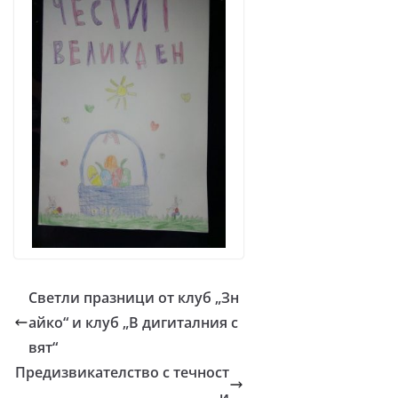
Светли празници от клуб „Зн
айко“ и клуб „В дигиталния с
вят“
Предизвикателство с течност
и