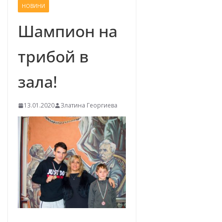
НОВИНИ
–
щ
Шампион на
е
трибой в
у
с
зала!
п
е
13.01.2020
Златина Георгиева
е
м
!