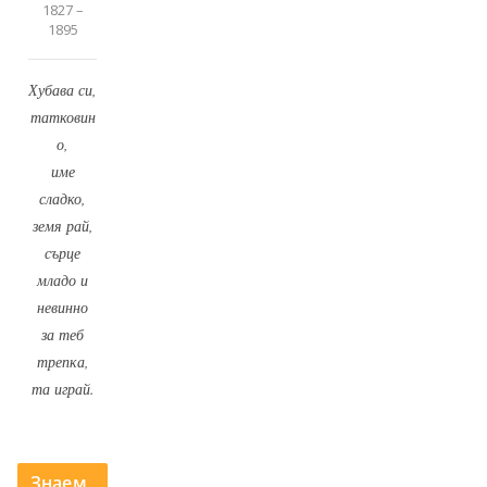
1827 –
1895
Хубава си,
татковин
о,
име
сладко,
земя рай,
сърце
младо и
невинно
за теб
трепка,
та играй.
Знаем,