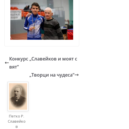
Конкурс „Славейков и моят с
вят“
„Творци на чудеса“
Петко Р.
Славейко
в