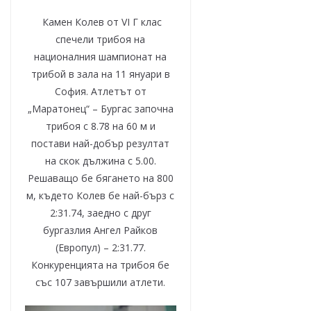
Камен Колев от VI Г клас
спечели трибоя на
националния шампионат на
трибой в зала на 11 януари в
София. Атлетът от
„Маратонец“ – Бургас започна
трибоя с 8.78 на 60 м и
постави най-добър резултат
на скок дължина с 5.00.
Решаващо бе бягането на 800
м, където Колев бе най-бърз с
2:31.74, заедно с друг
бургазлия Ангел Райков
(Европул) – 2:31.77
.
Конкуренцията на трибоя бе
със 107 завършили атлети
.