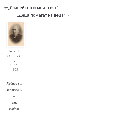
„Славейков и моят свят“
„Деца помагат на деца”
Петко Р.
Славейко
в
1827 –
1895
Хубава си,
татковин
о,
име
сладко,