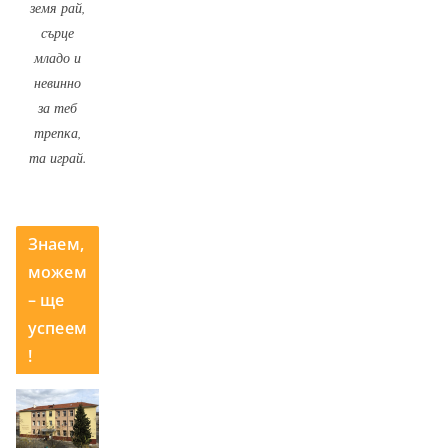
земя рай,
сърце
младо и
невинно
за теб
трепка,
та играй.
Знаем,
можем
– ще
успеем
!