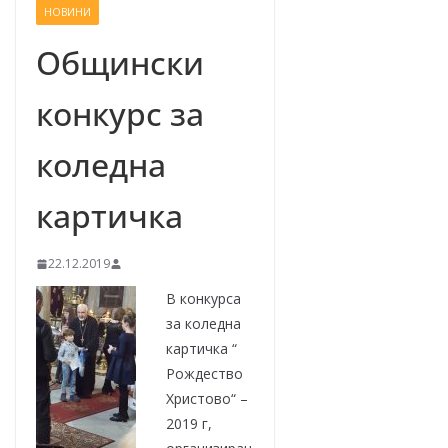
НОВИНИ
–
щ
Общински
е
конкурс за
у
с
коледна
п
е
картичка
е
м
22.12.2019
!
В конкурса
за коледна
картичка “
Рождество
Христово“ –
2019 г,