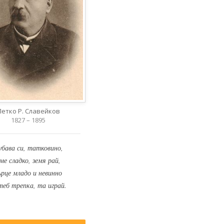
Петко Р. Славейков
1827 – 1895
убава си, татковино,
ме сладко, земя рай,
ърце младо и невинно
теб трепка, та играй.