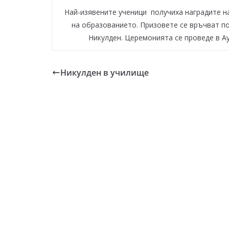
Най-изявените ученици получиха наградите на
на образованието. Призовете се връчват по
Никулден. Церемонията се проведе в Ау
Никулден в училище