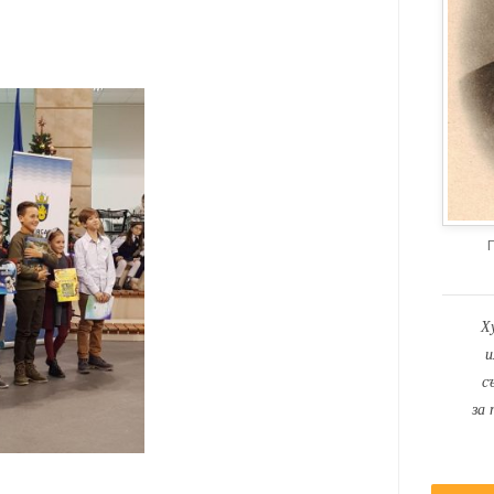
Х
и
с
за 