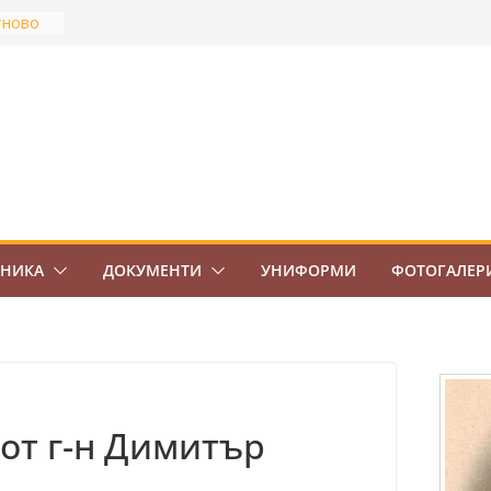
тново
най-
Боровец
ов
ВО 7.
ЕНИКА
ДОКУМЕНТИ
УНИФОРМИ
ФОТОГАЛЕР
от г-н Димитър