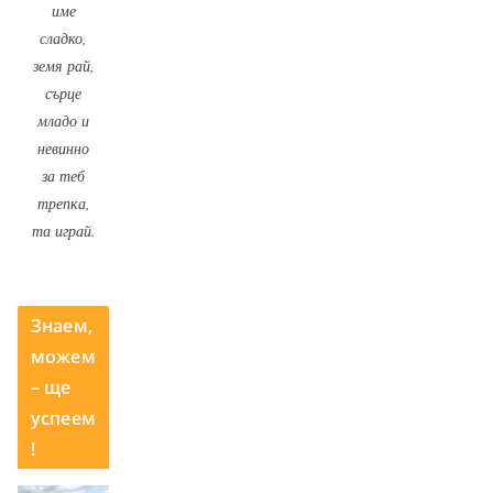
име
сладко,
земя рай,
сърце
младо и
невинно
за теб
трепка,
та играй.
Знаем,
можем
– ще
успеем
!