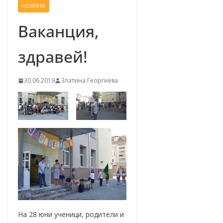
НОВИНИ
–
щ
Ваканция,
е
здравей!
у
с
п
30.06.2019
Златина Георгиева
е
е
м
!
На 28 юни ученици, родители и