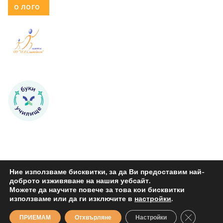
о лого
Ние използваме бисквитки, за да Ви предоставим най-
доброто изживяване на нашия уебсайт.
Можете да научите повече за това кои бисквитки
Copyright © 2026
ОУ "Петко Р. Славейков" Бургас
. All rights
използваме или да ги изключите в
настройки
.
reserved.
Close GDP
ПРИЕМАМ
Отхвърляне
Настройки