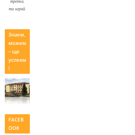
трепка,
та играй.
Знаем,
можем
– ще
успеем
!
FACEB
OOK