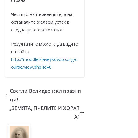
страна.
Честито на първенците, а на
останалите желаем успех в
следващите състезания.
Резултатите можете да видите
на сайта
http://moodle.slaveykovoto.org/c
ourse/view.php?id=8
Светли Великденски празни
ци!
„ЗЕМЯТА, ПЧЕЛИТЕ И ХОРАТ
А“