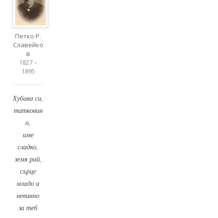
Петко Р.
Славейко
в
1827 –
1895
Хубава си,
татковин
о,
име
сладко,
земя рай,
сърце
младо и
невинно
за теб