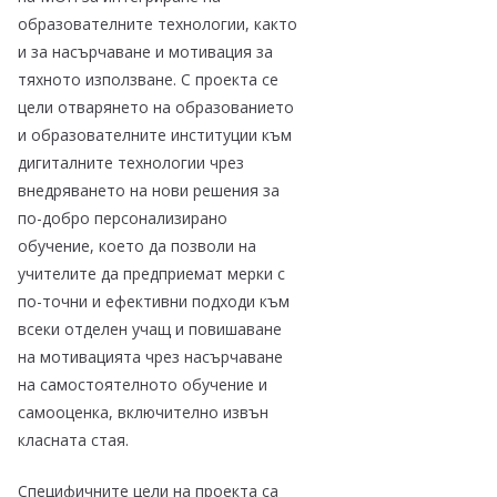
образователните технологии, както
и за насърчаване и мотивация за
тяхното използване. С проекта се
цели отварянето на образованието
и образователните институции към
дигиталните технологии чрез
внедряването на нови решения за
по-добро персонализирано
обучение, което да позволи на
учителите да предприемат мерки с
по-точни и ефективни подходи към
всеки отделен учащ и повишаване
на мотивацията чрез насърчаване
на самостоятелното обучение и
самооценка, включително извън
класната стая.
Специфичните цели на проекта са