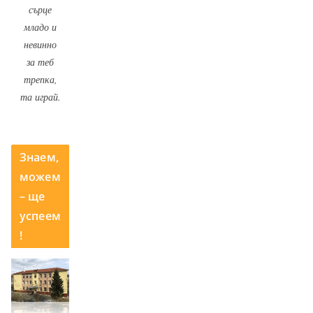
сърце
младо и
невинно
за теб
трепка,
та играй.
Знаем,
можем
– ще
успеем
!