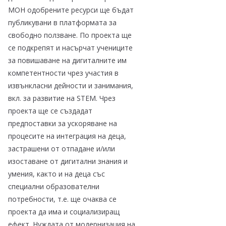
МОН одобрените ресурси ще бъдат
публикувани в платформата за
свободно ползване. По проекта ще
се подкрепят и насърчат учениците
за повишаване на дигиталните им
компетентности чрез участия в
извънкласни дейности и занимания,
вкл. за развитие на STEM. Чрез
проекта ще се създадат
предпоставки за ускоряване на
процесите на интеграция на деца,
застрашени от отпадане и/или
изоставане от дигитални знания и
умения, както и на деца със
специални образователни
потребности, т.е. ще очаква се
проекта да има и социализиращ
ефект. Нуждата от модернизация на