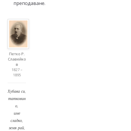
преподаване.
Петко Р.
Славейко
в
1827 –
1895
Хубава си,
татковин
о,
име
сладко,
земя рай,