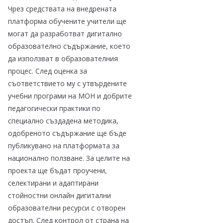
Чрез средствата на внедрената
платформа обучените учители ще
могат да разработват дигитално
образователно съдържание, което
да използват в образователния
процес. След оценка за
съответствието му с утвърдените
учебни програми на МОН и добрите
педагогически практики по
специално създадена методика,
одобреното съдържание ще бъде
публикувано на платформата за
национално ползване. За целите на
проекта ще бъдат проучени,
селектирани и адаптирани
стойностни онлайн дигитални
образователни ресурси с отворен
достъп. След контрол от страна на