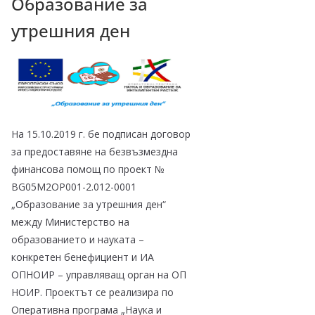
Образование за
–
утрешния ден
щ
е
у
с
п
е
На 15.10.2019 г. бе подписан договор
е
за предоставяне на безвъзмездна
финансова помощ по проект №
м
BG05M2ОP001-2.012-0001
!
„Образование за утрешния ден“
между Министерство на
образованието и науката –
конкретен бенефициент и ИА
ОПНОИР – управляващ орган на ОП
НОИР. Проектът се реализира по
Оперативна програма „Наука и