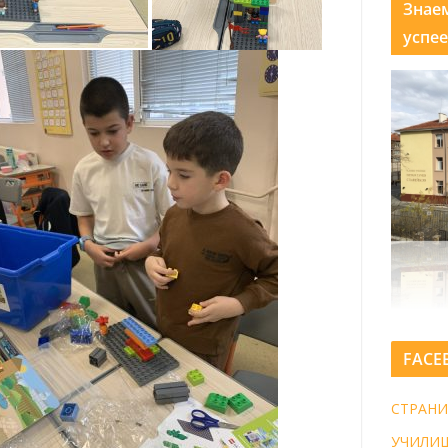
Знае
успее
FACE
СТРАНИ
УЧИЛИ