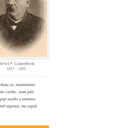
Петко Р. Славейков
1827 – 1895
убава си, татковино,
ме сладко, земя рай,
ърце младо и невинно
теб трепка, та играй.