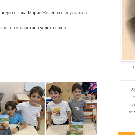
 заедно с г-жа Мария Желева се впуснаха в
сно, но и наистина увлекателно.
Х
и
с
за 