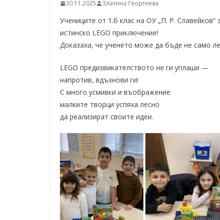
–
30.11.2025
Златина Георгиева
щ
Учениците от 1.б клас на ОУ „П. Р. Славейков“
е
истинско LEGO приключение!
у
Доказаха, че ученето може да бъде не само ле
с
LEGO предизвикателството не ги уплаши —
п
напротив, вдъхнови ги!
е
С много усмивки и въображение
е
малките творци успяха лесно
м
да реализират своите идеи.
!